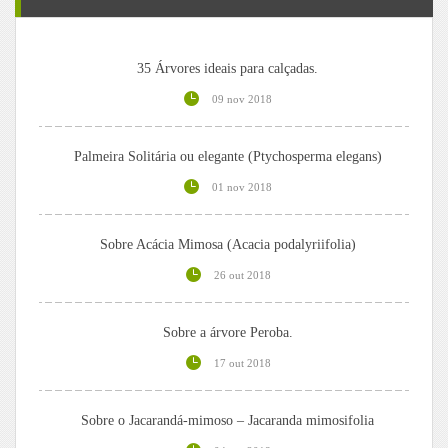
35 Árvores ideais para calçadas.
09 nov 2018
Palmeira Solitária ou elegante (Ptychosperma elegans)
01 nov 2018
Sobre Acácia Mimosa (Acacia podalyriifolia)
26 out 2018
Sobre a árvore Peroba.
17 out 2018
Sobre o Jacarandá-mimoso – Jacaranda mimosifolia