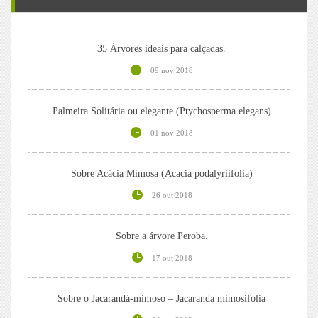
35 Árvores ideais para calçadas.
09 nov 2018
Palmeira Solitária ou elegante (Ptychosperma elegans)
01 nov 2018
Sobre Acácia Mimosa (Acacia podalyriifolia)
26 out 2018
Sobre a árvore Peroba.
17 out 2018
Sobre o Jacarandá-mimoso – Jacaranda mimosifolia