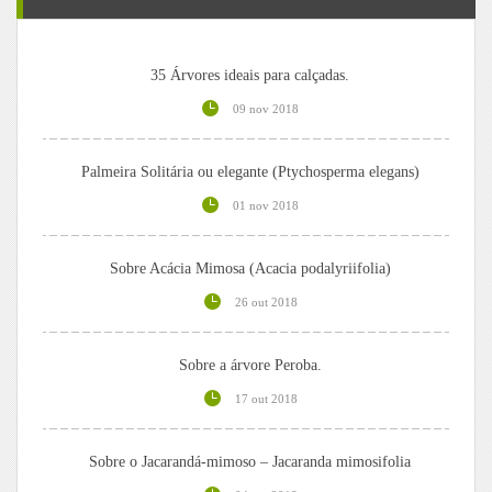
35 Árvores ideais para calçadas.
09 nov 2018
Palmeira Solitária ou elegante (Ptychosperma elegans)
01 nov 2018
Sobre Acácia Mimosa (Acacia podalyriifolia)
26 out 2018
Sobre a árvore Peroba.
17 out 2018
Sobre o Jacarandá-mimoso – Jacaranda mimosifolia