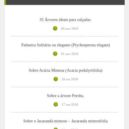
35 Árvores ideais para calçadas.
09 nov 2018
Palmeira Solitária ou elegante (Ptychosperma elegans)
01 nov 2018
Sobre Acácia Mimosa (Acacia podalyriifolia)
26 out 2018
Sobre a árvore Peroba.
17 out 2018
Sobre o Jacarandá-mimoso – Jacaranda mimosifolia