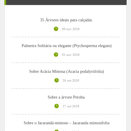
35 Árvores ideais para calçadas.
09 nov 2018
Palmeira Solitária ou elegante (Ptychosperma elegans)
01 nov 2018
Sobre Acácia Mimosa (Acacia podalyriifolia)
26 out 2018
Sobre a árvore Peroba.
17 out 2018
Sobre o Jacarandá-mimoso – Jacaranda mimosifolia