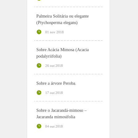
Palmeira Solitária ou elegante
(Ptychosperma elegans)
01 nov 2018
Sobre Acácia Mimosa (Acacia
podalyriifolia)
26 out 2018
Sobre a árvore Peroba.
17 out 2018
Sobre o Jacarandá-mimoso –
Jacaranda mimosifolia
04 out 2018