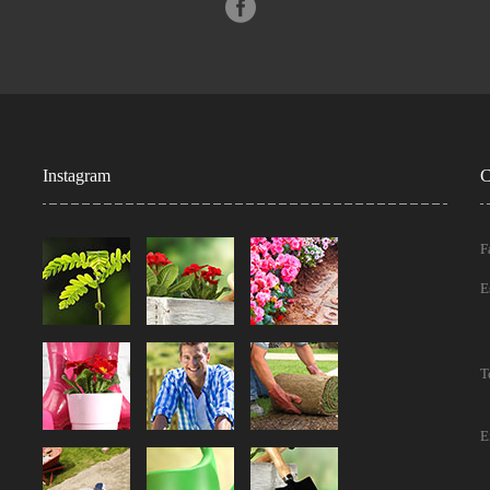
Instagram
C
F
E
T
E