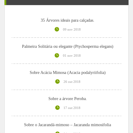
35 Árvores ideais para calçadas.
09 nov 2018
Palmeira Solitária ou elegante (Ptychosperma elegans)
01 nov 2018
Sobre Acácia Mimosa (Acacia podalyriifolia)
26 out 2018
Sobre a árvore Peroba.
17 out 2018
Sobre o Jacarandá-mimoso – Jacaranda mimosifolia