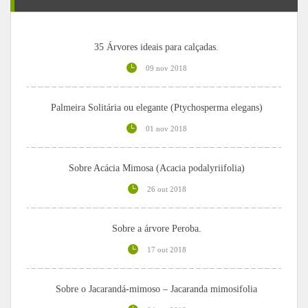
35 Árvores ideais para calçadas.
09 nov 2018
Palmeira Solitária ou elegante (Ptychosperma elegans)
01 nov 2018
Sobre Acácia Mimosa (Acacia podalyriifolia)
26 out 2018
Sobre a árvore Peroba.
17 out 2018
Sobre o Jacarandá-mimoso – Jacaranda mimosifolia