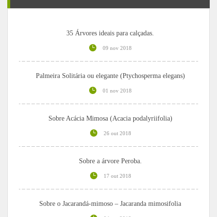
35 Árvores ideais para calçadas.
09 nov 2018
Palmeira Solitária ou elegante (Ptychosperma elegans)
01 nov 2018
Sobre Acácia Mimosa (Acacia podalyriifolia)
26 out 2018
Sobre a árvore Peroba.
17 out 2018
Sobre o Jacarandá-mimoso – Jacaranda mimosifolia