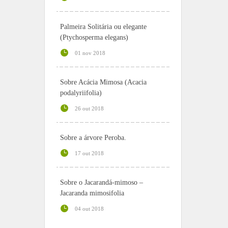
Palmeira Solitária ou elegante
(Ptychosperma elegans)
01 nov 2018
Sobre Acácia Mimosa (Acacia
podalyriifolia)
26 out 2018
Sobre a árvore Peroba.
17 out 2018
Sobre o Jacarandá-mimoso –
Jacaranda mimosifolia
04 out 2018