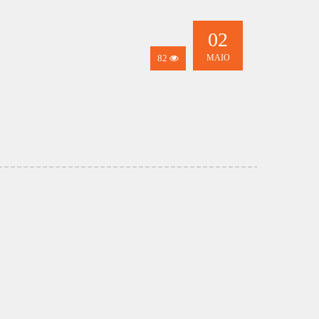
02
82
MAIO