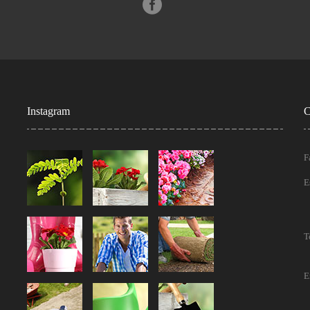
Instagram
C
F
E
T
E