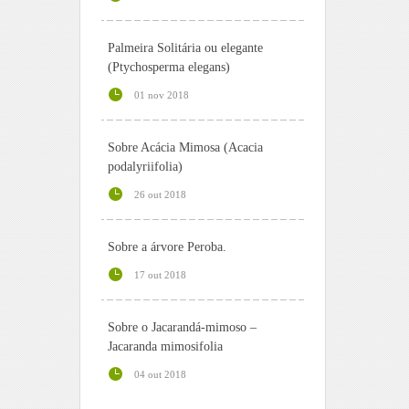
Palmeira Solitária ou elegante
(Ptychosperma elegans)
01 nov 2018
Sobre Acácia Mimosa (Acacia
podalyriifolia)
26 out 2018
Sobre a árvore Peroba.
17 out 2018
Sobre o Jacarandá-mimoso –
Jacaranda mimosifolia
04 out 2018