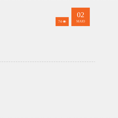
02
74
MAIO