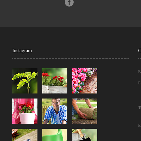
Instagram
C
F
E
T
E