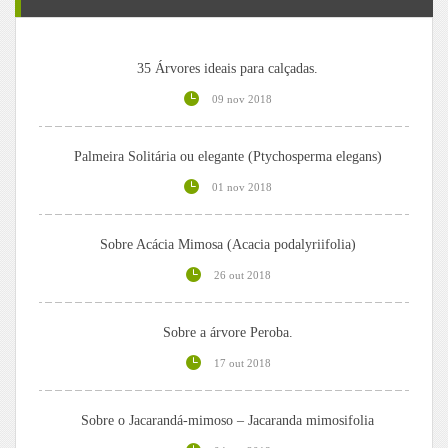
35 Árvores ideais para calçadas.
09 nov 2018
Palmeira Solitária ou elegante (Ptychosperma elegans)
01 nov 2018
Sobre Acácia Mimosa (Acacia podalyriifolia)
26 out 2018
Sobre a árvore Peroba.
17 out 2018
Sobre o Jacarandá-mimoso – Jacaranda mimosifolia