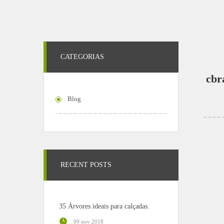
CATEGORIAS
cbr
Blog
RECENT POSTS
35 Árvores ideais para calçadas.
09 nov 2018