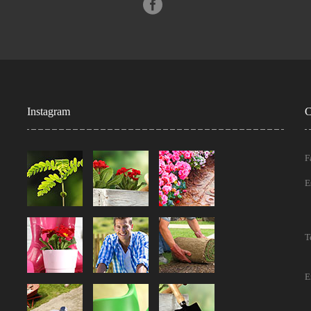
Instagram
C
F
E
T
E