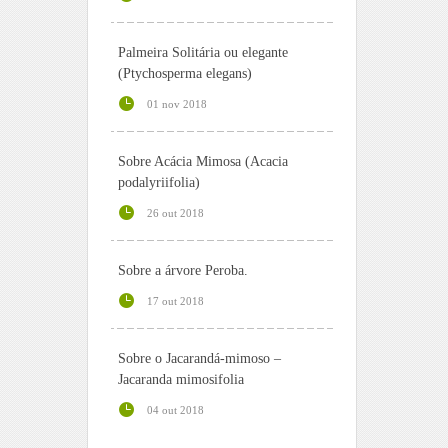
Palmeira Solitária ou elegante
(Ptychosperma elegans)
01 nov 2018
Sobre Acácia Mimosa (Acacia
podalyriifolia)
26 out 2018
Sobre a árvore Peroba.
17 out 2018
Sobre o Jacarandá-mimoso –
Jacaranda mimosifolia
04 out 2018