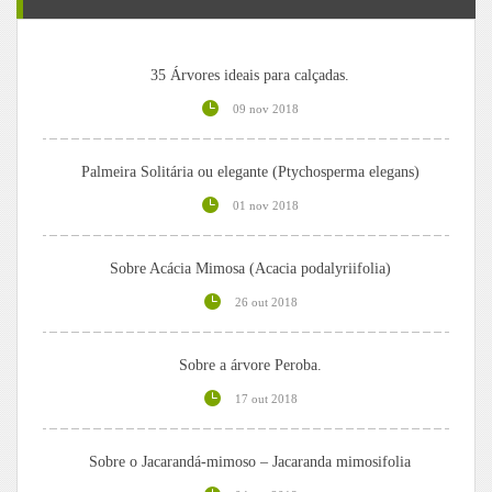
35 Árvores ideais para calçadas.
09 nov 2018
Palmeira Solitária ou elegante (Ptychosperma elegans)
01 nov 2018
Sobre Acácia Mimosa (Acacia podalyriifolia)
26 out 2018
Sobre a árvore Peroba.
17 out 2018
Sobre o Jacarandá-mimoso – Jacaranda mimosifolia