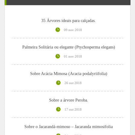
35 Árvores ideais para calçadas.
09 nov 2018
Palmeira Solitária ou elegante (Ptychosperma elegans)
01 nov 2018
Sobre Acácia Mimosa (Acacia podalyriifolia)
26 out 2018
Sobre a árvore Peroba.
17 out 2018
Sobre o Jacarandá-mimoso – Jacaranda mimosifolia