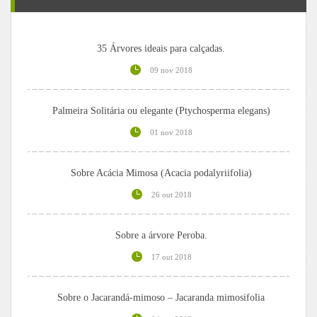
35 Árvores ideais para calçadas.
09 nov 2018
Palmeira Solitária ou elegante (Ptychosperma elegans)
01 nov 2018
Sobre Acácia Mimosa (Acacia podalyriifolia)
26 out 2018
Sobre a árvore Peroba.
17 out 2018
Sobre o Jacarandá-mimoso – Jacaranda mimosifolia