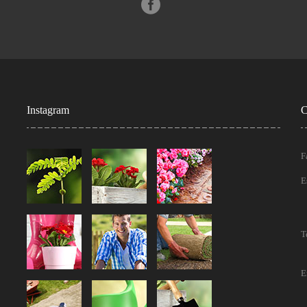
Instagram
C
F
E
T
E