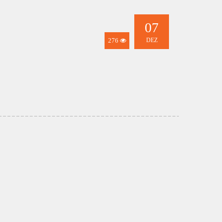
07
276
DEZ