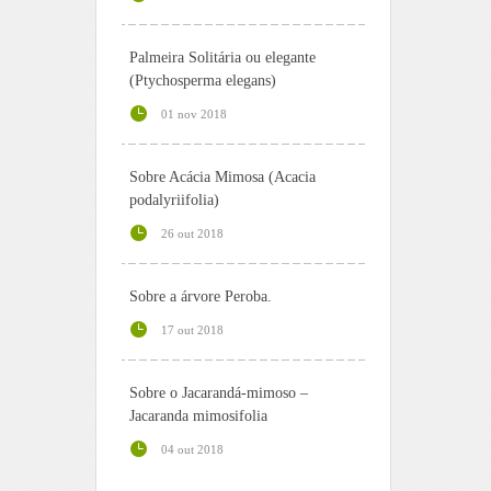
Palmeira Solitária ou elegante
(Ptychosperma elegans)
01 nov 2018
Sobre Acácia Mimosa (Acacia
podalyriifolia)
26 out 2018
Sobre a árvore Peroba.
17 out 2018
Sobre o Jacarandá-mimoso –
Jacaranda mimosifolia
04 out 2018