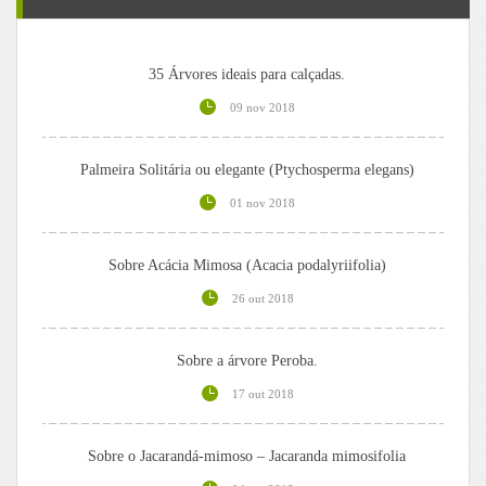
35 Árvores ideais para calçadas.
09 nov 2018
Palmeira Solitária ou elegante (Ptychosperma elegans)
01 nov 2018
Sobre Acácia Mimosa (Acacia podalyriifolia)
26 out 2018
Sobre a árvore Peroba.
17 out 2018
Sobre o Jacarandá-mimoso – Jacaranda mimosifolia