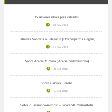
35 Árvores ideais para calçadas.
09 nov 2018
Palmeira Solitária ou elegante (Ptychosperma elegans)
01 nov 2018
Sobre Acácia Mimosa (Acacia podalyriifolia)
26 out 2018
Sobre a árvore Peroba.
17 out 2018
Sobre o Jacarandá-mimoso – Jacaranda mimosifolia