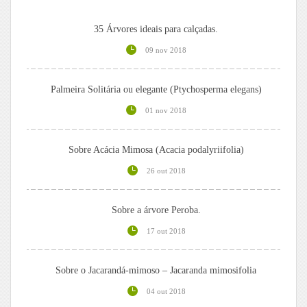
35 Árvores ideais para calçadas.
09 nov 2018
Palmeira Solitária ou elegante (Ptychosperma elegans)
01 nov 2018
Sobre Acácia Mimosa (Acacia podalyriifolia)
26 out 2018
Sobre a árvore Peroba.
17 out 2018
Sobre o Jacarandá-mimoso – Jacaranda mimosifolia
04 out 2018