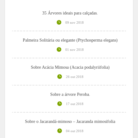
35 Árvores ideais para calçadas.
09 nov 2018
Palmeira Solitária ou elegante (Ptychosperma elegans)
01 nov 2018
Sobre Acácia Mimosa (Acacia podalyriifolia)
26 out 2018
Sobre a árvore Peroba.
17 out 2018
Sobre o Jacarandá-mimoso – Jacaranda mimosifolia
04 out 2018