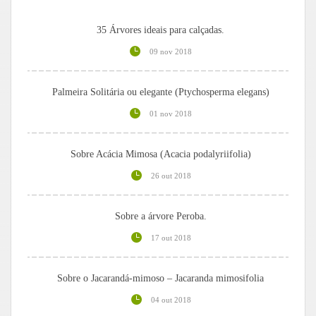
35 Árvores ideais para calçadas.
09 nov 2018
Palmeira Solitária ou elegante (Ptychosperma elegans)
01 nov 2018
Sobre Acácia Mimosa (Acacia podalyriifolia)
26 out 2018
Sobre a árvore Peroba.
17 out 2018
Sobre o Jacarandá-mimoso – Jacaranda mimosifolia
04 out 2018