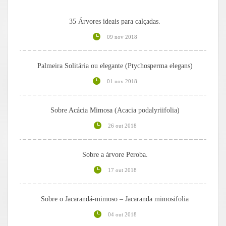
35 Árvores ideais para calçadas.
09 nov 2018
Palmeira Solitária ou elegante (Ptychosperma elegans)
01 nov 2018
Sobre Acácia Mimosa (Acacia podalyriifolia)
26 out 2018
Sobre a árvore Peroba.
17 out 2018
Sobre o Jacarandá-mimoso – Jacaranda mimosifolia
04 out 2018