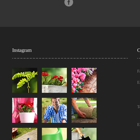
Instagram
C
F
E
T
E