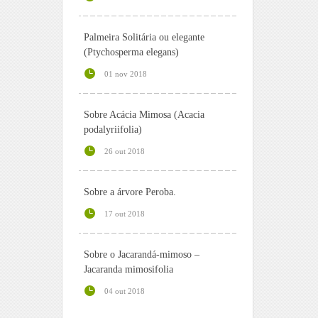
Palmeira Solitária ou elegante
(Ptychosperma elegans)
01 nov 2018
Sobre Acácia Mimosa (Acacia
podalyriifolia)
26 out 2018
Sobre a árvore Peroba.
17 out 2018
Sobre o Jacarandá-mimoso –
Jacaranda mimosifolia
04 out 2018