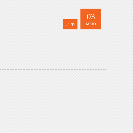
03
84
MAIO