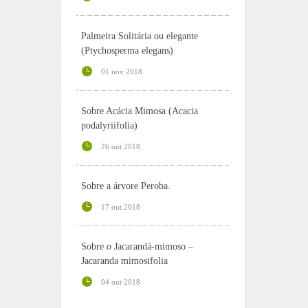
Palmeira Solitária ou elegante
(Ptychosperma elegans)
01 nov 2018
Sobre Acácia Mimosa (Acacia
podalyriifolia)
26 out 2018
Sobre a árvore Peroba.
17 out 2018
Sobre o Jacarandá-mimoso –
Jacaranda mimosifolia
04 out 2018