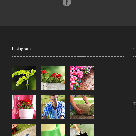
Instagram
C
F
E
T
E