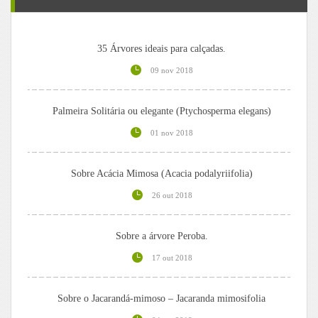
35 Árvores ideais para calçadas.
09 nov 2018
Palmeira Solitária ou elegante (Ptychosperma elegans)
01 nov 2018
Sobre Acácia Mimosa (Acacia podalyriifolia)
26 out 2018
Sobre a árvore Peroba.
17 out 2018
Sobre o Jacarandá-mimoso – Jacaranda mimosifolia