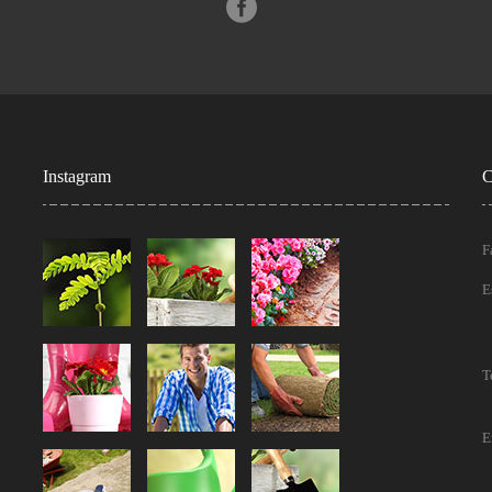
Instagram
C
F
E
T
E