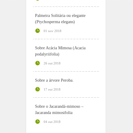
Palmeira Solitária ou elegante
(Ptychosperma elegans)
01 nov 2018
Sobre Acácia Mimosa (Acacia
podalyriifolia)
26 out 2018
Sobre a árvore Peroba.
17 out 2018
Sobre o Jacarandá-mimoso –
Jacaranda mimosifolia
04 out 2018