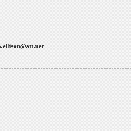
n.ellison@att.net