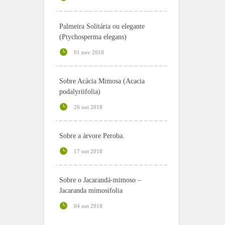
Palmeira Solitária ou elegante
(Ptychosperma elegans)
01 nov 2018
Sobre Acácia Mimosa (Acacia
podalyriifolia)
26 out 2018
Sobre a árvore Peroba.
17 out 2018
Sobre o Jacarandá-mimoso –
Jacaranda mimosifolia
04 out 2018