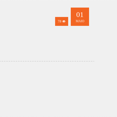
01
78
MAIO