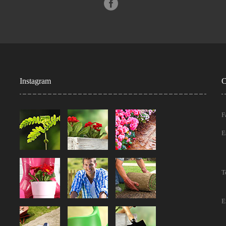
Instagram
C
F
E
T
E