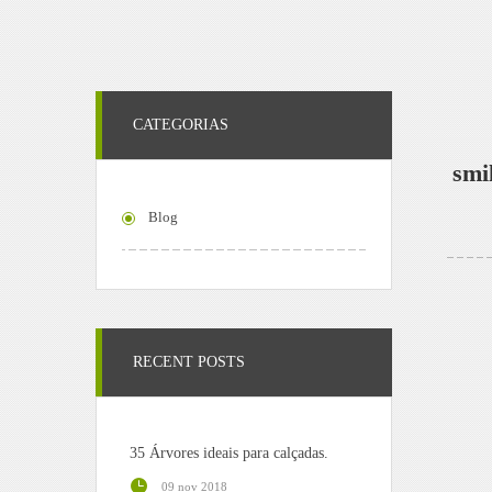
CATEGORIAS
smi
Blog
RECENT POSTS
35 Árvores ideais para calçadas.
09 nov 2018