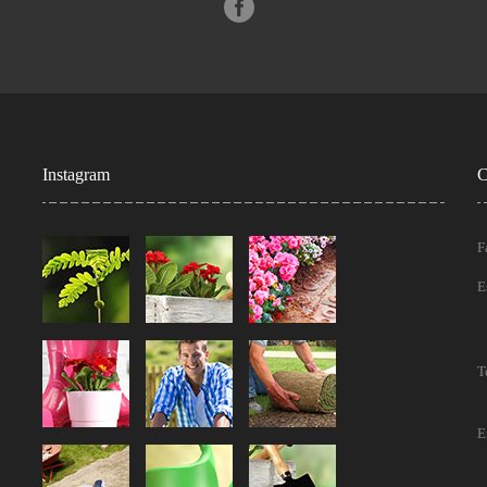
Instagram
C
F
E
T
E