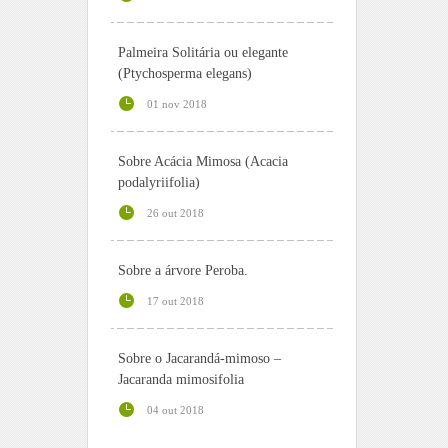
Palmeira Solitária ou elegante
(Ptychosperma elegans)
01 nov 2018
Sobre Acácia Mimosa (Acacia
podalyriifolia)
26 out 2018
Sobre a árvore Peroba.
17 out 2018
Sobre o Jacarandá-mimoso –
Jacaranda mimosifolia
04 out 2018