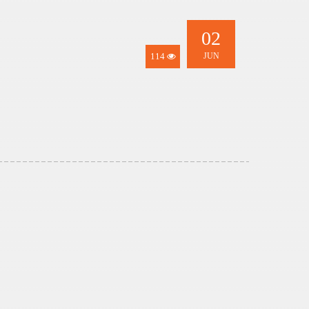
02
114
JUN