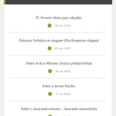
35 Árvores ideais para calçadas.
09 nov 2018
Palmeira Solitária ou elegante (Ptychosperma elegans)
01 nov 2018
Sobre Acácia Mimosa (Acacia podalyriifolia)
26 out 2018
Sobre a árvore Peroba.
17 out 2018
Sobre o Jacarandá-mimoso – Jacaranda mimosifolia