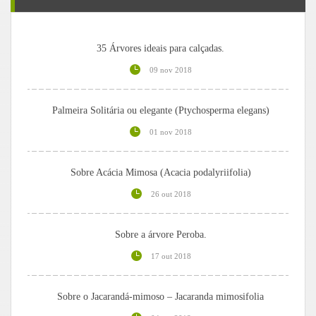
35 Árvores ideais para calçadas.
09 nov 2018
Palmeira Solitária ou elegante (Ptychosperma elegans)
01 nov 2018
Sobre Acácia Mimosa (Acacia podalyriifolia)
26 out 2018
Sobre a árvore Peroba.
17 out 2018
Sobre o Jacarandá-mimoso – Jacaranda mimosifolia