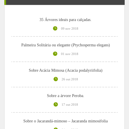
35 Árvores ideais para calçadas.
09 nov 2018
Palmeira Solitária ou elegante (Ptychosperma elegans)
01 nov 2018
Sobre Acácia Mimosa (Acacia podalyriifolia)
26 out 2018
Sobre a árvore Peroba.
17 out 2018
Sobre o Jacarandá-mimoso – Jacaranda mimosifolia