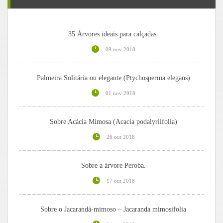
35 Árvores ideais para calçadas.
09 nov 2018
Palmeira Solitária ou elegante (Ptychosperma elegans)
01 nov 2018
Sobre Acácia Mimosa (Acacia podalyriifolia)
26 out 2018
Sobre a árvore Peroba.
17 out 2018
Sobre o Jacarandá-mimoso – Jacaranda mimosifolia