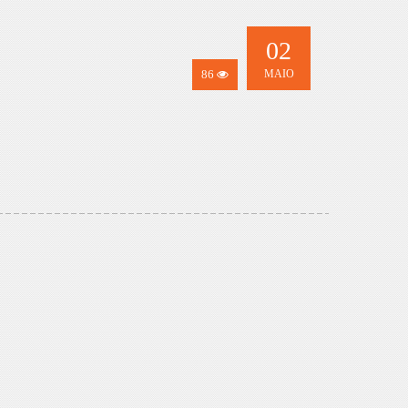
02
86
MAIO