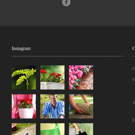
Instagram
C
F
E
T
E