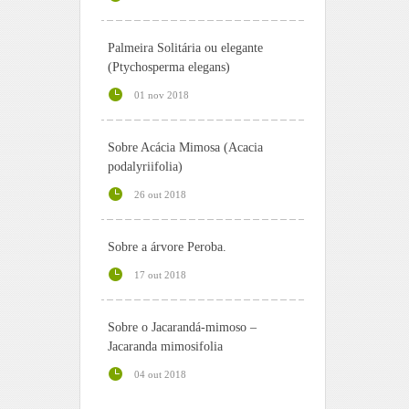
Palmeira Solitária ou elegante
(Ptychosperma elegans)
01 nov 2018
Sobre Acácia Mimosa (Acacia
podalyriifolia)
26 out 2018
Sobre a árvore Peroba.
17 out 2018
Sobre o Jacarandá-mimoso –
Jacaranda mimosifolia
04 out 2018