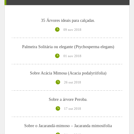
35 Árvores ideais para calçadas.
09 nov 2018
Palmeira Solitária ou elegante (Ptychosperma elegans)
01 nov 2018
Sobre Acácia Mimosa (Acacia podalyriifolia)
26 out 2018
Sobre a árvore Peroba.
17 out 2018
Sobre o Jacarandá-mimoso – Jacaranda mimosifolia