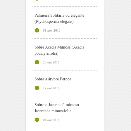
Palmeira Solitária ou elegante
(Ptychosperma elegans)
01 nov 2018
Sobre Acácia Mimosa (Acacia
podalyriifolia)
26 out 2018
Sobre a árvore Peroba.
17 out 2018
Sobre o Jacarandá-mimoso –
Jacaranda mimosifolia
04 out 2018