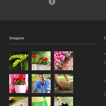
Instagram
C
F
E
T
E