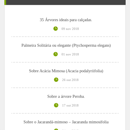
35 Árvores ideais para calçadas.
09 nov 2018
Palmeira Solitária ou elegante (Ptychosperma elegans)
01 nov 2018
Sobre Acácia Mimosa (Acacia podalyriifolia)
26 out 2018
Sobre a árvore Peroba.
17 out 2018
Sobre o Jacarandá-mimoso – Jacaranda mimosifolia