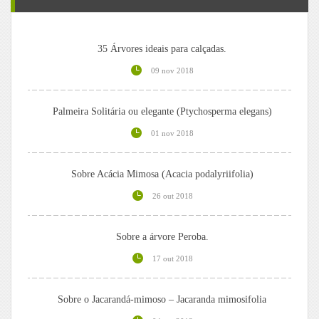
35 Árvores ideais para calçadas.
09 nov 2018
Palmeira Solitária ou elegante (Ptychosperma elegans)
01 nov 2018
Sobre Acácia Mimosa (Acacia podalyriifolia)
26 out 2018
Sobre a árvore Peroba.
17 out 2018
Sobre o Jacarandá-mimoso – Jacaranda mimosifolia