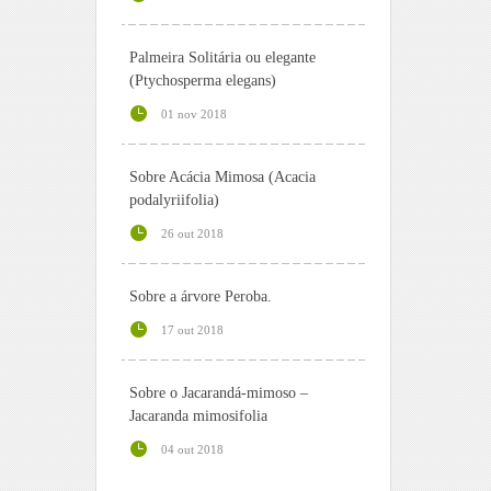
Palmeira Solitária ou elegante
(Ptychosperma elegans)
01 nov 2018
Sobre Acácia Mimosa (Acacia
podalyriifolia)
26 out 2018
Sobre a árvore Peroba.
17 out 2018
Sobre o Jacarandá-mimoso –
Jacaranda mimosifolia
04 out 2018