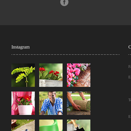
Instagram
C
F
E
T
E