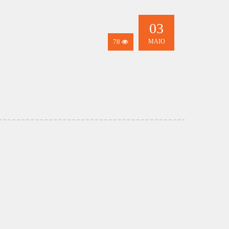
03
78
MAIO