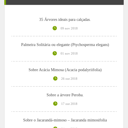
35 Árvores ideais para calçadas.
09 nov 2018
Palmeira Solitária ou elegante (Ptychosperma elegans)
01 nov 2018
Sobre Acácia Mimosa (Acacia podalyriifolia)
26 out 2018
Sobre a árvore Peroba.
17 out 2018
Sobre o Jacarandá-mimoso – Jacaranda mimosifolia