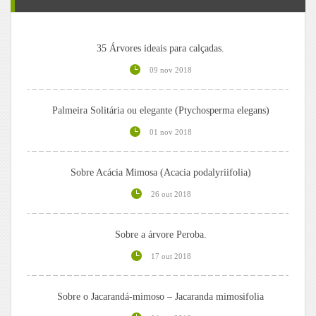
35 Árvores ideais para calçadas.
09 nov 2018
Palmeira Solitária ou elegante (Ptychosperma elegans)
01 nov 2018
Sobre Acácia Mimosa (Acacia podalyriifolia)
26 out 2018
Sobre a árvore Peroba.
17 out 2018
Sobre o Jacarandá-mimoso – Jacaranda mimosifolia