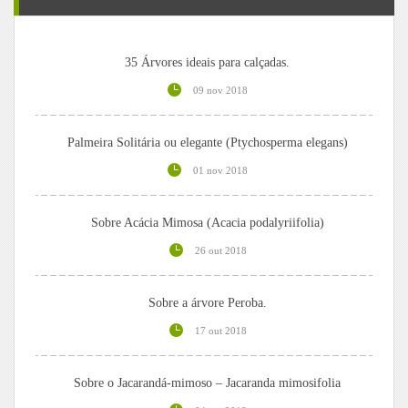
35 Árvores ideais para calçadas.
09 nov 2018
Palmeira Solitária ou elegante (Ptychosperma elegans)
01 nov 2018
Sobre Acácia Mimosa (Acacia podalyriifolia)
26 out 2018
Sobre a árvore Peroba.
17 out 2018
Sobre o Jacarandá-mimoso – Jacaranda mimosifolia