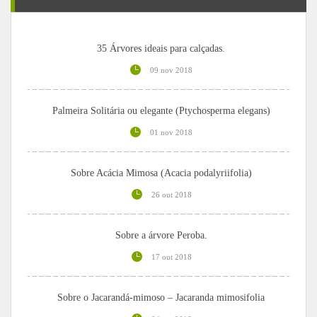
35 Árvores ideais para calçadas.
09 nov 2018
Palmeira Solitária ou elegante (Ptychosperma elegans)
01 nov 2018
Sobre Acácia Mimosa (Acacia podalyriifolia)
26 out 2018
Sobre a árvore Peroba.
17 out 2018
Sobre o Jacarandá-mimoso – Jacaranda mimosifolia