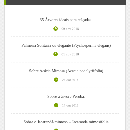
35 Árvores ideais para calçadas.
09 nov 2018
Palmeira Solitária ou elegante (Ptychosperma elegans)
01 nov 2018
Sobre Acácia Mimosa (Acacia podalyriifolia)
26 out 2018
Sobre a árvore Peroba.
17 out 2018
Sobre o Jacarandá-mimoso – Jacaranda mimosifolia