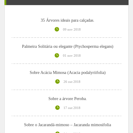
35 Árvores ideais para calçadas.
09 nov 2018
Palmeira Solitária ou elegante (Ptychosperma elegans)
01 nov 2018
Sobre Acácia Mimosa (Acacia podalyriifolia)
26 out 2018
Sobre a árvore Peroba.
17 out 2018
Sobre o Jacarandá-mimoso – Jacaranda mimosifolia