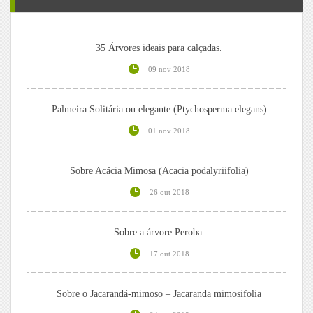
35 Árvores ideais para calçadas.
09 nov 2018
Palmeira Solitária ou elegante (Ptychosperma elegans)
01 nov 2018
Sobre Acácia Mimosa (Acacia podalyriifolia)
26 out 2018
Sobre a árvore Peroba.
17 out 2018
Sobre o Jacarandá-mimoso – Jacaranda mimosifolia