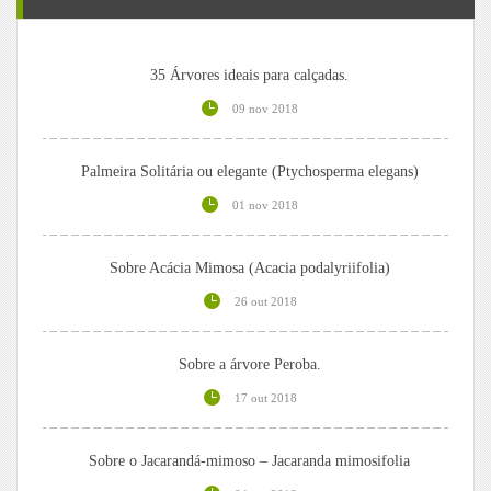
35 Árvores ideais para calçadas.
09 nov 2018
Palmeira Solitária ou elegante (Ptychosperma elegans)
01 nov 2018
Sobre Acácia Mimosa (Acacia podalyriifolia)
26 out 2018
Sobre a árvore Peroba.
17 out 2018
Sobre o Jacarandá-mimoso – Jacaranda mimosifolia