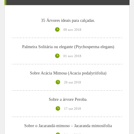
35 Árvores ideais para calçadas.
09 nov 2018
Palmeira Solitária ou elegante (Ptychosperma elegans)
01 nov 2018
Sobre Acácia Mimosa (Acacia podalyriifolia)
26 out 2018
Sobre a árvore Peroba.
17 out 2018
Sobre o Jacarandá-mimoso – Jacaranda mimosifolia