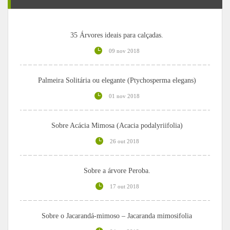
35 Árvores ideais para calçadas.
09 nov 2018
Palmeira Solitária ou elegante (Ptychosperma elegans)
01 nov 2018
Sobre Acácia Mimosa (Acacia podalyriifolia)
26 out 2018
Sobre a árvore Peroba.
17 out 2018
Sobre o Jacarandá-mimoso – Jacaranda mimosifolia