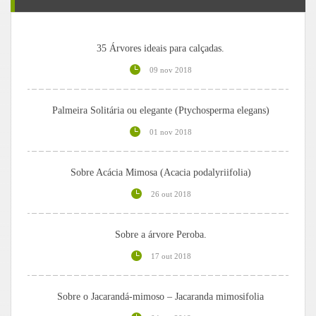
35 Árvores ideais para calçadas.
09 nov 2018
Palmeira Solitária ou elegante (Ptychosperma elegans)
01 nov 2018
Sobre Acácia Mimosa (Acacia podalyriifolia)
26 out 2018
Sobre a árvore Peroba.
17 out 2018
Sobre o Jacarandá-mimoso – Jacaranda mimosifolia